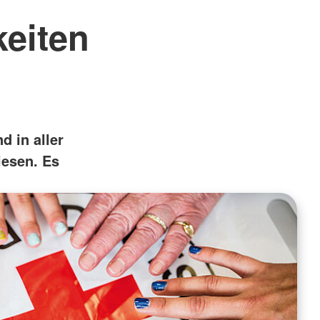
eiten
d in aller
iesen. Es