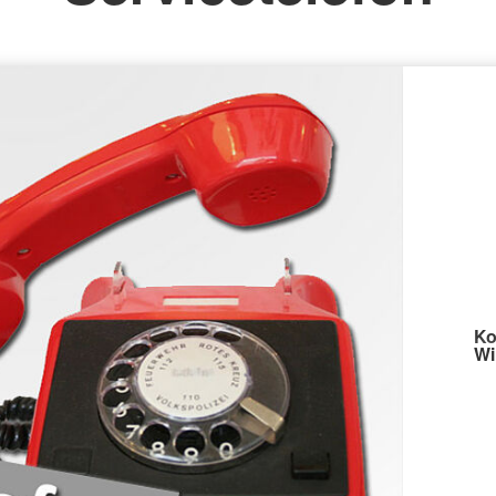
Ko
Wi