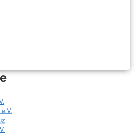
de
V.
 e.V.
uz
V.