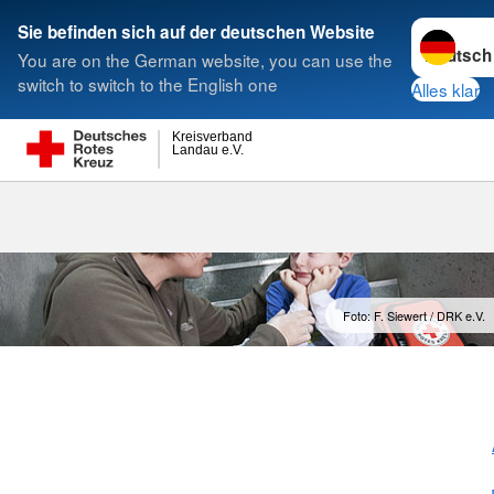
Sprache w
Sie befinden sich auf der deutschen Website
You are on the German website, you can use the
Suche
switch to switch to the English one
Alles klar
Kreisverband
Landau e.V.
Kleiner Leben
Foto: F. Siewert / DRK e.V.