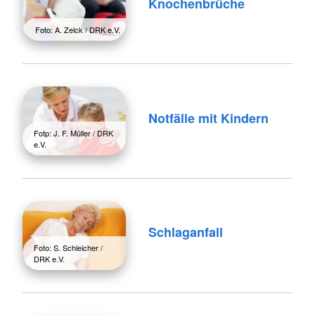
Knochenbrüche
Foto: A. Zelck / DRK e.V.
Notfälle mit Kindern
Fotp: J. F. Müller / DRK
e.V.
Schlaganfall
Foto: S. Schleicher /
DRK e.V.