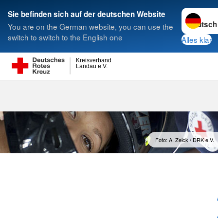
Sprache w
Sie befinden sich auf der deutschen Website
You are on the German website, you can use the
Suche
switch to switch to the English one
Alles klar
Kreisverband
Landau e.V.
Foto: A. Zelck / DRK e.V.