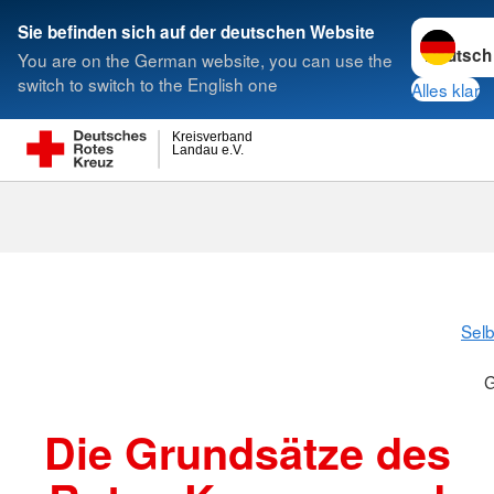
Sprache w
Sie befinden sich auf der deutschen Website
You are on the German website, you can use the
Suche
switch to switch to the English one
Alles klar
Kreisverband
Landau e.V.
Grundsätze
Selb
G
Die Grundsätze des