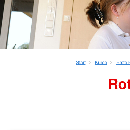
Start
Kurse
Erste H
Ro