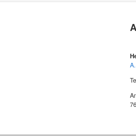
A
H
A.
Te
Am
7