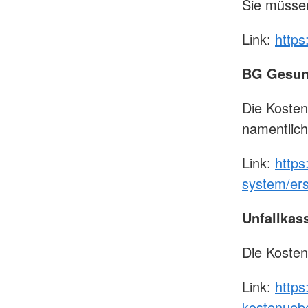
Sie müsse
Link:
https
BG Gesund
Die Koste
namentlic
Link:
https
system/erst
Unfallkas
Die Koste
Link:
https
kostenuebe