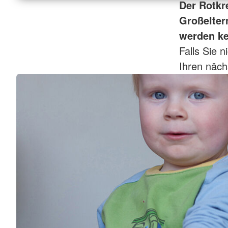
Der Rotkr
Großeltern
werden ke
Falls Sie n
Ihren näch