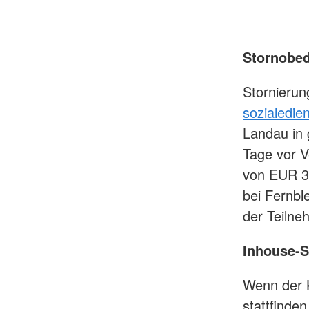
Stornobe
Stornierun
sozialedie
Landau in 
Tage vor V
von EUR 30
bei Fernbl
der Teilne
Inhouse-
Wenn der 
stattfinde