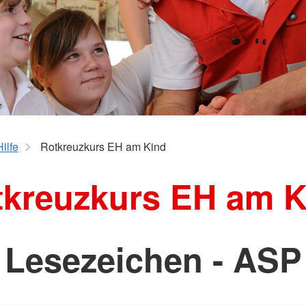
ilfe
Rotkreuzkurs EH am Kind
tkreuzkurs EH am K
Lesezeichen - ASP