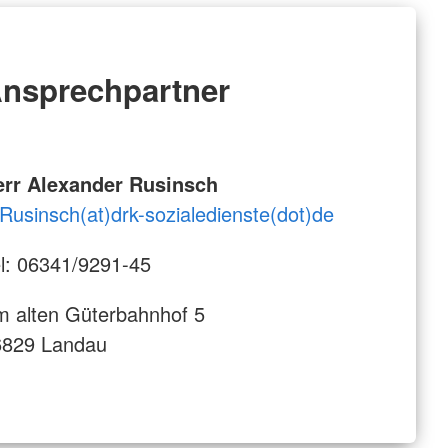
nsprechpartner
err Alexander Rusinsch
Rusinsch(at)drk-sozialedienste(dot)de
l: 06341/9291-45
 alten Güterbahnhof 5
6829 Landau