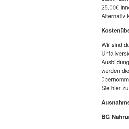
25,00€ inn
Alternativ
Kostenüb
Wir sind d
Unfallvers
Ausbildunge
werden die
übernommen
Sie hier z
Ausnahme
BG Nahru