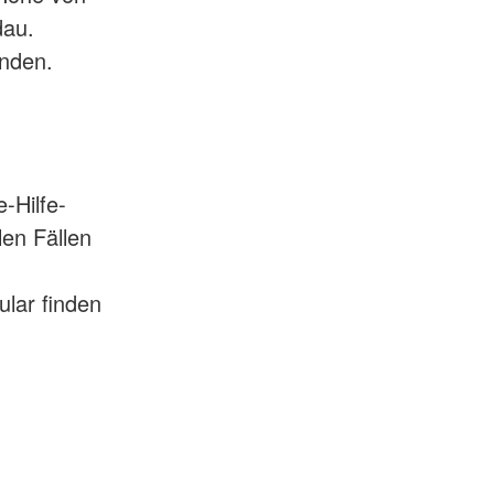
dau.
inden.
-Hilfe-
len Fällen
lar finden