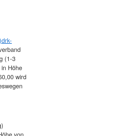
)drk-
verband
g (1-3
 in Höhe
60,00 wird
weswegen
g)
 Höhe von