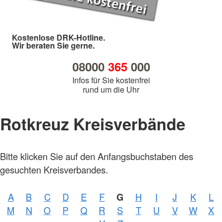
Kostenlose DRK-Hotline.
Wir beraten Sie gerne.
08000
365
000
Infos für Sie kostenfrei
rund um die Uhr
Rotkreuz Kreisverbände
Bitte klicken Sie auf den Anfangsbuchstaben des
gesuchten Kreisverbandes.
A
B
C
D
E
F
G
H
I
J
K
L
Foto:
M
N
O
P
Q
R
S
T
U
V
W
X
A.
Zelck