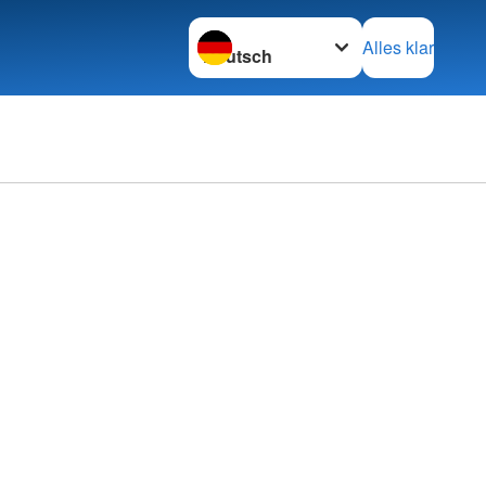
Sprache wechseln zu
Alles klar
nt
Kurse
itglied, Helfer
Adressen
ft
e Outdoor
pendedienst
mular
Landesverbände
e
etermine
er
Kreisverbände
inder
Schwesternschaften
kreuz
Rotes Kreuz international
se
Generalsekretariat