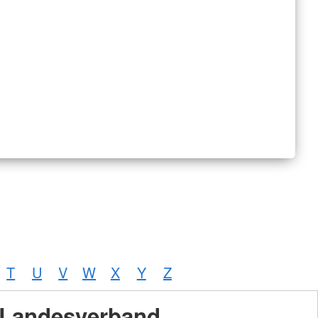
T
U
V
W
X
Y
Z
Landesverband