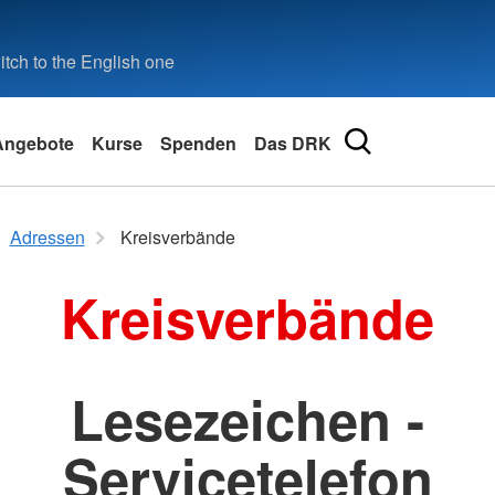
tch to the English one
Angebote
Kurse
Spenden
Das DRK
tz und
ieb
 Helfer
Erste Hilfe
DRK Ausbildungen
Spenden, Mitglied, Helfer
Stellenbörse
Engageme
Sonstige 
Spenden, M
Kontakt
Adressen
Kreisverbände
tbildung (BG)
Kleiner Lebensretter
DRK Einführungsseminar
Aktiven Anmeldung
Stellenbörse
Bereitscha
Erste Hilf
DRK-Bluts
Kontaktfor
Kreisverbände
Erste Hilfe Online auf DRK.de
Helfergrundausbildung - Einsatz
Blutspend
Blutspend
Adressfind
ung
Modul Sprechfunk
Ehrenamt
Angebotsf
Suchdienst
 Feuerwehr
Downloads
Jugendrot
Personenauskunftsstelle
Stellenbör
Lesezeichen -
en
Servicetelefon