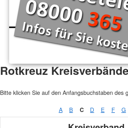
Rotkreuz Kreisverbänd
Bitte klicken Sie auf den Anfangsbuchstaben des 
A
B
C
D
E
F
G
Kreisverband