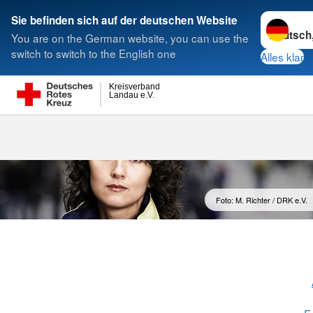
Sprache w
Sie befinden sich auf der deutschen Website
You are on the German website, you can use the
Suche
switch to switch to the English one
Alles klar
Kreisverband
Landau e.V.
Hilfe als Ehr
Foto: M. Richter / DRK e.V.