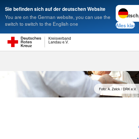
Sprache w
Sie befinden sich auf der deutschen Website
You are on the German website, you can use the
Suche
switch to switch to the English one
Alles klar
Kreisverband
Landau e.V.
Essens-Liefer
Foto: A. Zelck / DRK e.V.