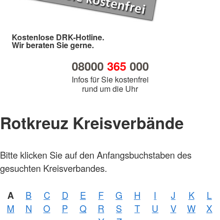
Kostenlose DRK-Hotline.
Wir beraten Sie gerne.
08000
365
000
Infos für Sie kostenfrei
rund um die Uhr
Rotkreuz Kreisverbände
Bitte klicken Sie auf den Anfangsbuchstaben des
gesuchten Kreisverbandes.
A
B
C
D
E
F
G
H
I
J
K
L
Foto:
M
N
O
P
Q
R
S
T
U
V
W
X
A.
Zelck