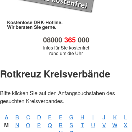
Kostenlose DRK-Hotline.
Wir beraten Sie gerne.
08000
365
000
Infos für Sie kostenfrei
rund um die Uhr
Rotkreuz Kreisverbände
Bitte klicken Sie auf den Anfangsbuchstaben des
gesuchten Kreisverbandes.
A
B
C
D
E
F
G
H
I
J
K
L
Foto:
M
N
O
P
Q
R
S
T
U
V
W
X
A.
Zelck