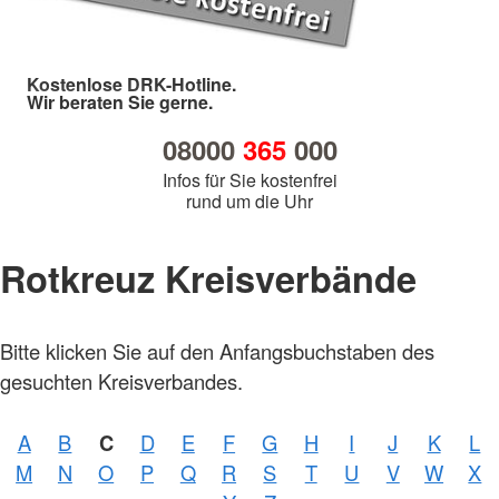
Kostenlose DRK-Hotline.
Wir beraten Sie gerne.
08000
365
000
Infos für Sie kostenfrei
rund um die Uhr
Rotkreuz Kreisverbände
Bitte klicken Sie auf den Anfangsbuchstaben des
gesuchten Kreisverbandes.
A
B
C
D
E
F
G
H
I
J
K
L
Foto:
M
N
O
P
Q
R
S
T
U
V
W
X
A.
Zelck