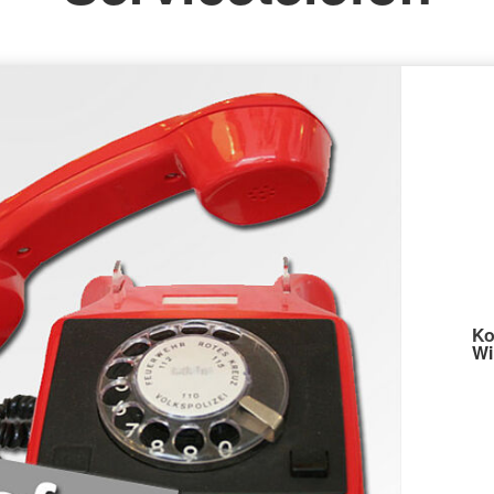
Ko
Wi