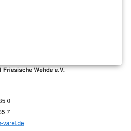
l Friesische Wehde e.V.
85 0
85 7
k-varel.de