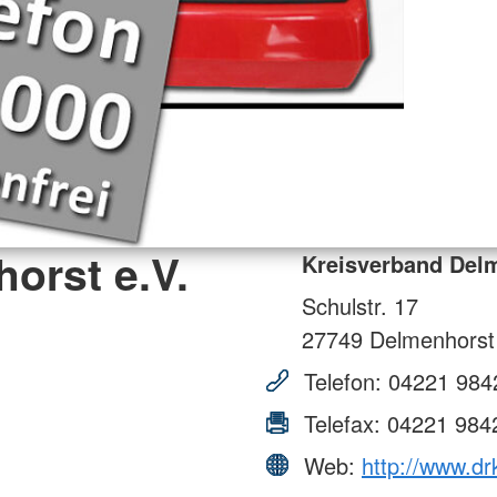
orst e.V.
Kreisverband Delm
Schulstr. 17
27749
Delmenhorst
Telefon:
04221 984
Telefax:
04221 984
Web:
http://www.dr