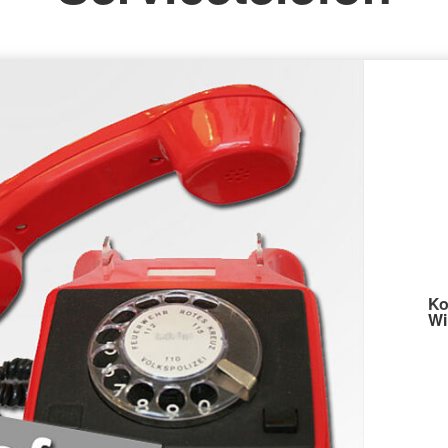
Ko
Wi