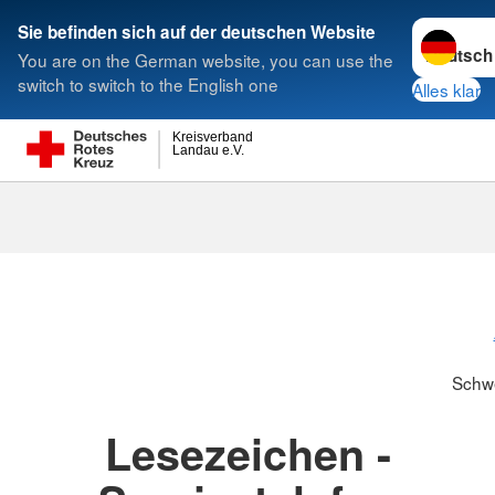
Sprache w
Sie befinden sich auf der deutschen Website
You are on the German website, you can use the
Suche
switch to switch to the English one
Alles klar
Kreisverband
Landau e.V.
Schwesternsc
Schw
Lesezeichen -