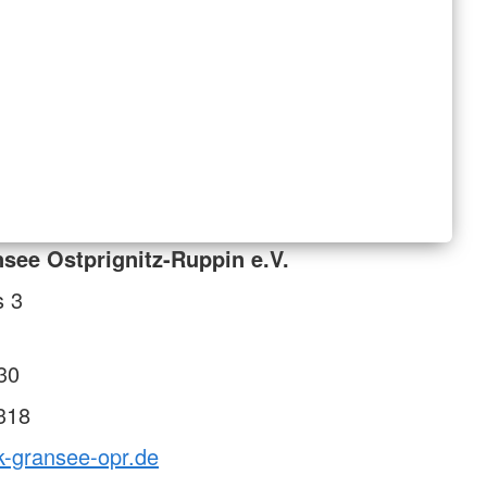
see Ostprignitz-Ruppin e.V.
s 3
30
318
k-gransee-opr.de