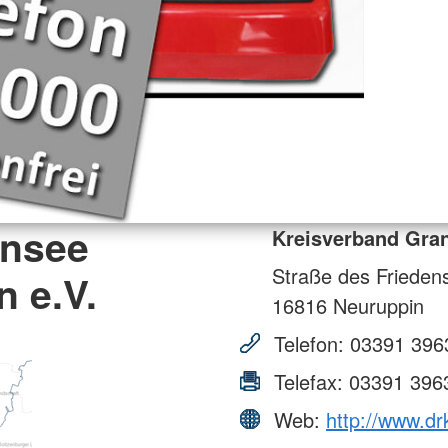
ansee
Kreisverband Gran
Straße des Frieden
n e.V.
16816
Neuruppin
Telefon:
03391 396
Telefax:
03391 396
Web:
http://www.dr