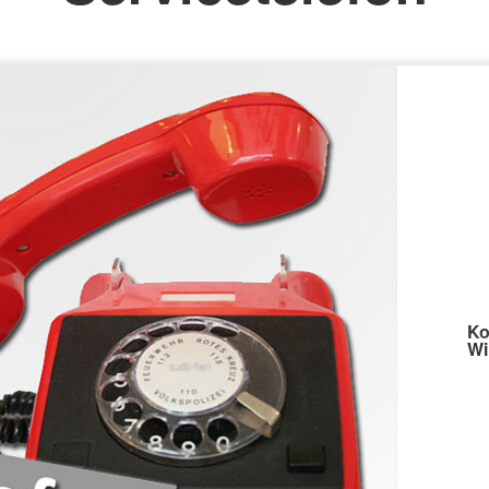
Ko
Wi