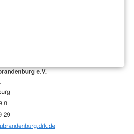
brandenburg e.V.
4
burg
9 0
9 29
eubrandenburg.drk.de