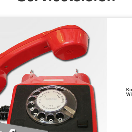
Ko
Wi