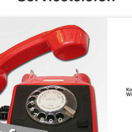
Ko
Wi