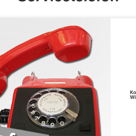
Ko
Wi