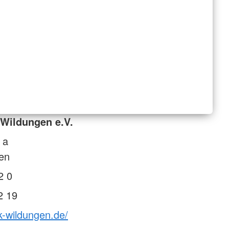
Wildungen e.V.
 a
en
2 0
2 19
k-wildungen.de/